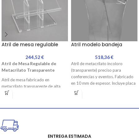
Atril de mesa regulable
Atril modelo bandeja
244,52
€
518,36
€
Atril de Mesa Regulable de
Atril de metacrilato incoloro
Metacrilato Transparente
(transparente) preciso para
conferencias y eventos. Fabricado
Atril de mesa fabricado en
en 10 mm de espesor. Incluye placa
metacrilato transparente de alta
frontal con posibilidad de
calidad con
inclinación regulable
,
personalización. Todo el atril y los
diseñado para ofrecer una lectura
accesorios están atornillados para
cómoda y una presentación
facilitar su montaje.
elegante de documentos, libros,
catálogos, cartas o tablets. Su
diseño moderno y resistente lo
convierte en una solución ideal para
ENTREGA ESTIMADA
oficinas, recepciones, bibliotecas,