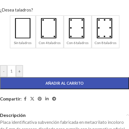
¿Desea taladros?
Sin taladros
Con 4 taladros
Con 6 taladros
Con 8 taladros
-
+
AÑADIR AL CARRITO
Compartir:
Descripción
Placa identificativa subvención fabricada en metacrilato incoloro
de 5 mm de espesor, diseñada para cumplir con la normativa oficial