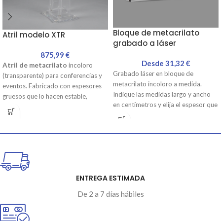
Bloque de metacrilato
Atril modelo XTR
grabado a láser
875,99
€
Desde
31,32
€
Atril de metacrilato
incoloro
Grabado láser en bloque de
(transparente) para conferencias y
metacrilato incoloro a medida.
eventos. Fabricado con espesores
Indique las medidas largo y ancho
gruesos que lo hacen estable,
en centímetros y elija el espesor que
robusto y destacado. Incluye una
necesite del listado desplegable.
repisa y una placa frontal con
Podrá seleccionar la posición del
posibilidad de personalizarla. Todos
bloque entre horizontal y vertical.
los accesorios están atornillados
Adjunte el diseño para la grabación.
para para su fácil retirada. Se envía
Podrá incluir texto y logo, siempre
desmontado.
que el logo esté diseñado en 2
colores: blanco y negro. Metacrilato
ENTREGA ESTIMADA
incoloro de alta transparencia con
De 2 a 7 días hábiles
los cantos pulidos.