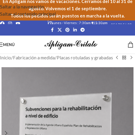
En Apligam nos vamos de vacaciones. Cerramos del 10 al 31 de
Saltar a la navegación
agosto. Volvemos el 1 de septiembre.
Saltar al contenido principal
Todos los pedidos serán puestos en marcha a la vuelta.
Lunes - Viernes : 7:30am - 15:30 pm
Teléfono: 954 79 56 23
MENÚ
Inicio
/
Fabricación a medida
/
Placas rotuladas y grabadas