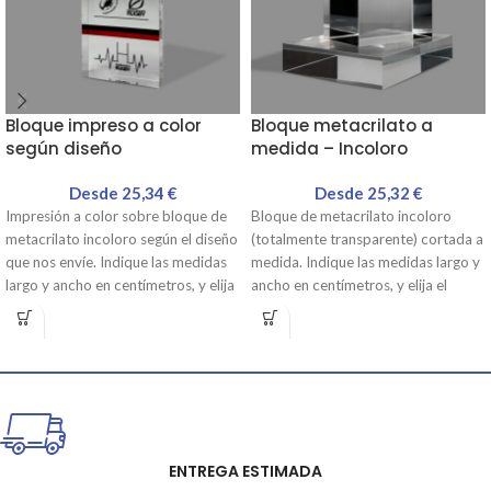
Bloque impreso a color
Bloque metacrilato a
según diseño
medida – Incoloro
Desde
25,34
€
Desde
25,32
€
Impresión a color sobre bloque de
Bloque de metacrilato incoloro
metacrilato incoloro según el diseño
(totalmente transparente) cortada a
que nos envíe. Indique las medidas
medida. Indique las medidas largo y
largo y ancho en centímetros, y elija
ancho en centímetros, y elija el
el espesor que necesite del listado
espesor que necesite del listado
desplegable. Podrá seleccionar la
desplegable. La placa podrá ir
posición del bloque entre horizontal
taladrada en sus esquinas.
y vertical. Adjunte el archivo
Metacrilato incoloro de alta
teniendo en cuenta las instrucciones
transparencia con los cantos
del formato. Metacrilato incoloro de
pulidos. Si el espesor son 2cm o más
alta transparencia con los cantos
consúltenos por email.
pulidos.
ENTREGA ESTIMADA