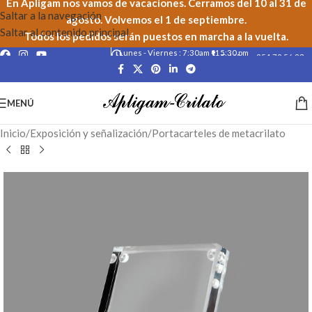
En Apligam nos vamos de vacaciones. Cerramos del 10 al 31 de
Saltar a la navegación
agosto. Volvemos el 1 de septiembre.
Saltar al contenido principal
Todos los pedidos serán puestos en marcha a la vuelta.
Lunes - Viernes : 7:30am - 15:30 pm
Teléfono: 954 79 56 23
MENÚ
Inicio
/
Exposición y señalización
/
Portacarteles de metacrilato