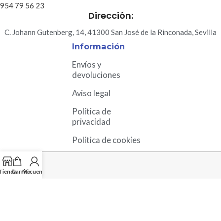
954 79 56 23
Dirección:
C. Johann Gutenberg, 14, 41300 San José de la Rinconada, Sevilla
Información
Envíos y
devoluciones
Aviso legal
Política de
privacidad
Política de cookies
Tienda
Carrito
Mi cuenta
© 2026 Apligam, S.L.
Creación y gestión:
Bengal Studio
|
eZen Sistemas