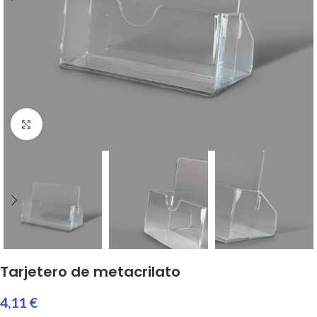
Haga clic para ampliar
Tarjetero de metacrilato
4,11 €