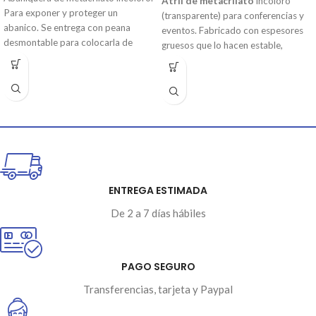
Atril de metacrilato
incoloro
Para exponer y proteger un
(transparente) para conferencias y
abanico. Se entrega con peana
eventos. Fabricado con espesores
desmontable para colocarla de
gruesos que lo hacen estable,
sobre mesa y ofrecemos la
robusto y destacado. Incluye una
posibilidad de incluir 2 taladros en
repisa y una placa frontal con
una de las caras para colgar la
posibilidad de personalizarla. Todos
abaniquera en la pared. Medida
los accesorios están atornillados
estándar para todo tipo de
para para su fácil retirada. Se envía
abanicos.
desmontado.
ENTREGA ESTIMADA
De 2 a 7 días hábiles
PAGO SEGURO
Transferencias, tarjeta y Paypal